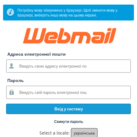
Потрібну мову збережено у браузері. Щоб змінити мову у
браузері, виберіть іншу мову на цьому екрані.
Адреса електронної пошти
Пароль
Вхід у систему
Скинути пароль
Select a locale:
українська